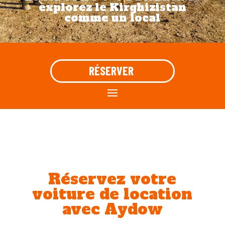
explorez le Kirghizistan
comme un local
RÉSERVER
Réservez votre
voiture de location
avec Aydow